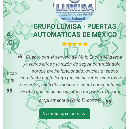
GRUPO LUMISA - PUERTAS
,
AUTOMATICAS DE MÉXICO
O
me
Cuento con el servicio de ¡Ya lo Encontré! desde hace
gus
ya varios años y la razón de seguir contratándolo es
qu
porque me ha funcionado, gracias a tenerlo
 con
m
constantemente tengo presencia y mis servicios están
is
presentes, cada día encuentro en mi correo interesados
clientes que están accesando a mi página. Recomiendo
ampliamente a ¡Ya lo Encontré!.
Ver más opiniones >>