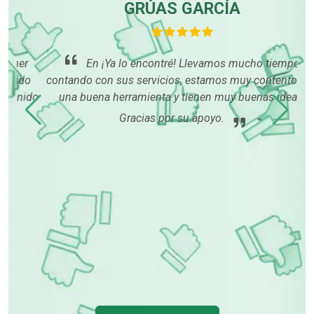
GRÚAS GARCÍA
r
En ¡Ya lo encontré! Llevamos mucho tiempo
do
contando con sus servicios, estamos muy contentos, es
ido
una buena herramienta y tienen muy buenas ideas.
Gracias por su apoyo.
p
in
pa