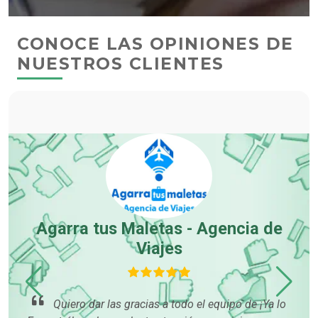
CONOCE LAS OPINIONES DE
NUESTROS CLIENTES
Agarra tus Maletas - Agencia de
Viajes
p
cer
Quiero dar las gracias a todo el equipo de ¡Ya lo