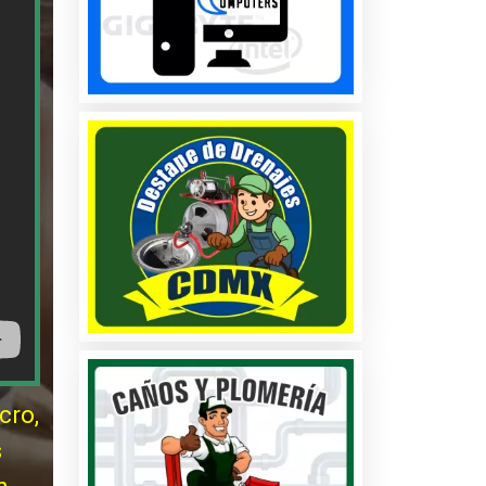
cro,
s