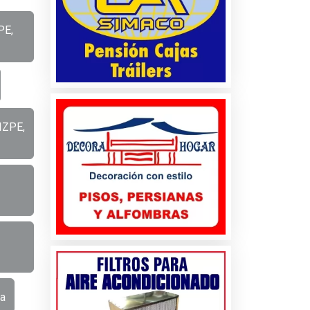
PE,
IZPE,
a