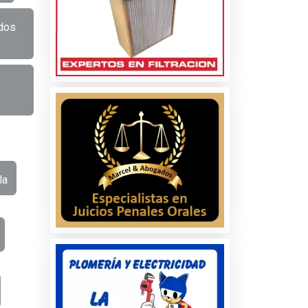
ados
la