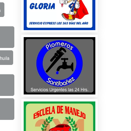
a
huila