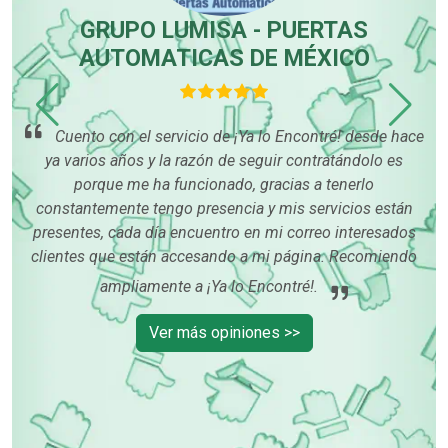
r
GRUPO LUMISA - PUERTAS
or
AUTOMATICAS DE MÉXICO
ré!
Cuento con el servicio de ¡Ya lo Encontré! desde hace
ya varios años y la razón de seguir contratándolo es
pub
porque me ha funcionado, gracias a tenerlo
so
constantemente tengo presencia y mis servicios están
or
presentes, cada día encuentro en mi correo interesados
m
clientes que están accesando a mi página. Recomiendo
ampliamente a ¡Ya lo Encontré!.
Ver más opiniones >>
OTROS NEGOCIOS