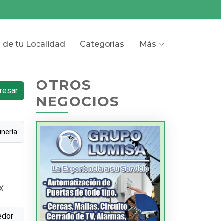
o de tu Localidad
Categorías
Más
OTROS
resar
NEGOCIOS
inería
X
edor