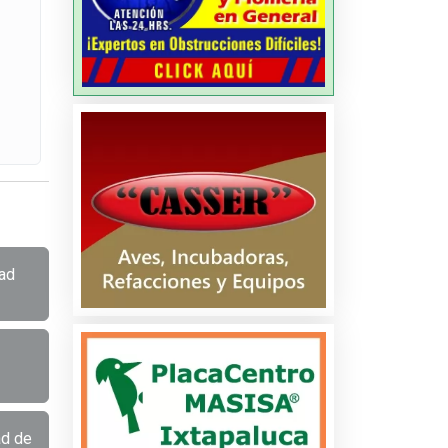
dad
ad de