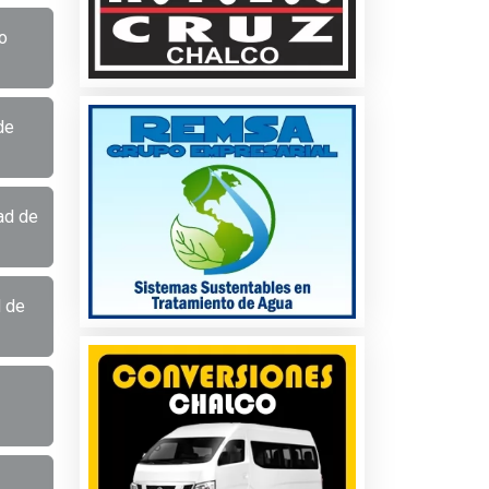
o
de
ad de
d de