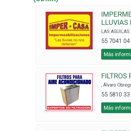
IMPERME
LLUVIAS
LAS AGUILAS ,
55 7041 04
11 CELS. 5
Más informa
5 3237 459
0 Y 55 233
FILTROS
1455
, Álvaro Obre
55 5810 33
05
Más informa