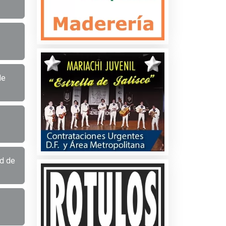
de
d de