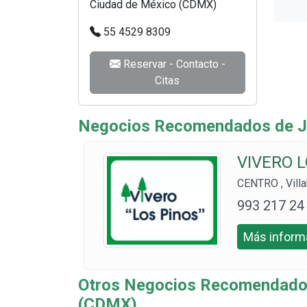
Ciudad de México (CDMX)
55 4529 8309
Reservar - Contacto -
Citas
Negocios Recomendados de Ja
VIVERO L
CENTRO , Vill
993 217 24
40 y 993 13
Más informa
4 9786
Otros Negocios Recomendados
(CDMX)